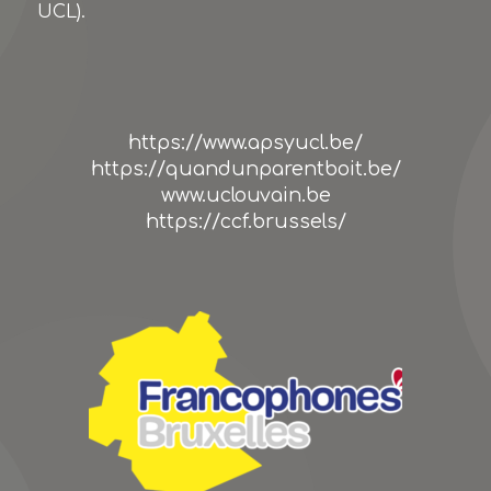
UCL).
https://www.apsyucl.be/
https://quandunparentboit.be/
www.uclouvain.be
https://ccf.brussels/