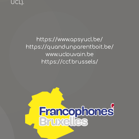
UCL).
https://www.apsyucl.be/
https://quandunparentboit.be/
www.uclouvain.be
https://ccf.brussels/