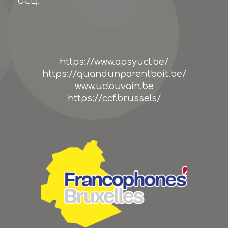
UCL).
https://www.apsyucl.be/
https://quandunparentboit.be/
www.uclouvain.be
https://ccf.brussels/