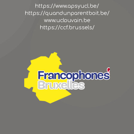
https://www.apsyucl.be/
https://quandunparentboit.be/
www.uclouvain.be
https://ccf.brussels/